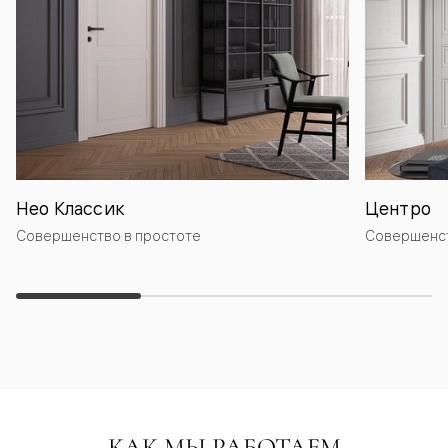
Нео Классик
Центро
Совершенство в простоте
Совершенст
КАК МЫ РАБОТАЕМ