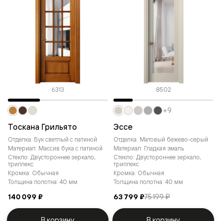
6313
8502
+9
Тоскана Грильято
Эссе
Отделка: Бук светлый с патиной
Отделка: Матовый бежево-серый
Материал: Массив бука с патиной
Материал: Гладкая эмаль
Стекло: Двустороннее зеркало,
Стекло: Двустороннее зеркало,
триплекс
триплекс
Кромка: Обычная
Кромка: Обычная
Толщина полотна: 40 мм
Толщина полотна: 40 мм
140 099 ₽
63 799 ₽
75 199 ₽
В корзину
В корзину