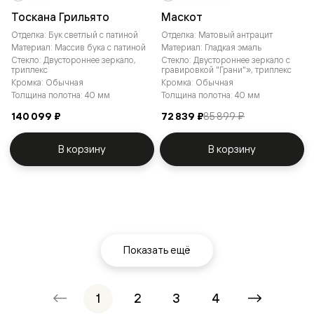
Тоскана Грильято
Маскот
Отделка: Бук светлый с патиной
Отделка: Матовый антрацит
Материал: Массив бука с патиной
Материал: Гладкая эмаль
Стекло: Двустороннее зеркало,
Стекло: Двустороннее зеркало с
триплекс
гравировкой "Грани"», триплекс
Кромка: Обычная
Кромка: Обычная
Толщина полотна: 40 мм
Толщина полотна: 40 мм
140 099 ₽
72 839 ₽
85 899 ₽
В корзину
В корзину
Показать ещё
1
2
3
4