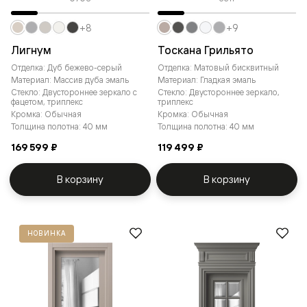
+8
+9
Лигнум
Тоскана Грильято
Отделка: Дуб бежево-серый
Отделка: Матовый бисквитный
Материал: Массив дуба эмаль
Материал: Гладкая эмаль
Стекло: Двустороннее зеркало с
Стекло: Двустороннее зеркало,
фацетом, триплекс
триплекс
Кромка: Обычная
Кромка: Обычная
Толщина полотна: 40 мм
Толщина полотна: 40 мм
169 599 ₽
119 499 ₽
В корзину
В корзину
НОВИНКА