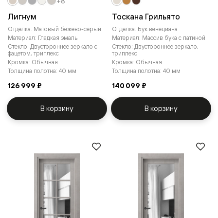
+8
Лигнум
Тоскана Грильято
Отделка: Матовый бежево-серый
Отделка: Бук венециана
Материал: Гладкая эмаль
Материал: Массив бука с патиной
Стекло: Двустороннее зеркало с
Стекло: Двустороннее зеркало,
фацетом, триплекс
триплекс
Кромка: Обычная
Кромка: Обычная
Толщина полотна: 40 мм
Толщина полотна: 40 мм
126 999 ₽
140 099 ₽
В корзину
В корзину