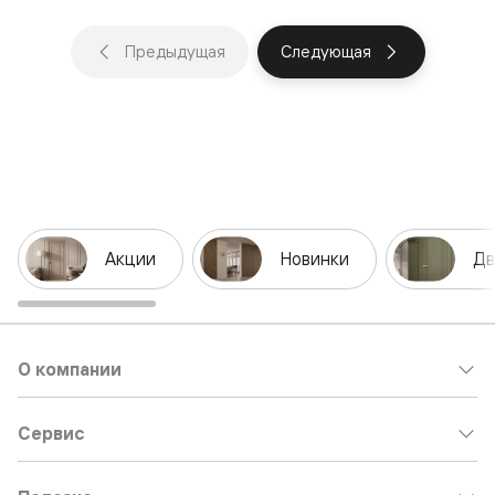
Предыдущая
Следующая
Акции
Новинки
Дв
О компании
Сервис