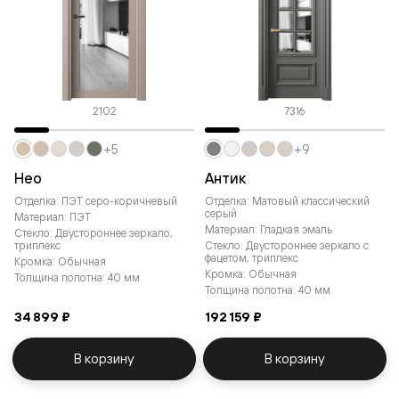
2102
7316
+5
+9
Нео
Антик
Отделка: ПЭТ серо-коричневый
Отделка: Матовый классический
серый
Материал: ПЭТ
Материал: Гладкая эмаль
Стекло: Двустороннее зеркало,
триплекс
Стекло: Двустороннее зеркало с
фацетом, триплекс
Кромка: Обычная
Кромка: Обычная
Толщина полотна: 40 мм
Толщина полотна: 40 мм
34 899 ₽
192 159 ₽
В корзину
В корзину