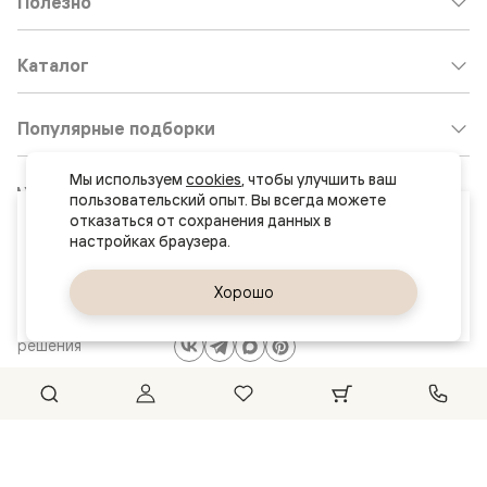
Полезно
Каталог
Популярные подборки
Мы используем 
cookies
, чтобы улучшить ваш 
Клиентский центр:
8 800 511 30 95
пользовательский опыт. Вы всегда можете 
Ваш город
отказаться от сохранения данных в 
Почта по общим вопросам:
Тверь
8800@volhovez.natm.ru
Да, верно
Хорошо
Сменить город
Двери
Обратный звонок
и интерьерные
решения
Сайт не является публичной офертой
Правовая информация
© 2026 Волховец