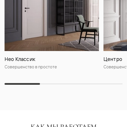
Нео Классик
Центро
Совершенство в простоте
Совершенст
КАК МЫ РАБОТАЕМ